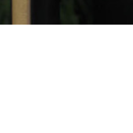
LE PROJET
Et voici le premier vélo que j'ai réalisé en 2022, un
beau
Genesis
CDA ! Genesis fait partie de ces
quelques marques dont j'apprécie tout
particulièrement la qualité du travail, c'est toujours un
plaisir de les repeindre.
La peinture candy a la particularité d'être translucide,
ce qui présente plusieurs avantages : elle permet
notamment de jouer sur la transparence, avec des
choses telles que les effets marbrés ou cristallisés.
L'autre gros avantage de ces peintures par rapport à
une peinture opaque classique, c'est la possibilité de
produire des fondus d'une grande qualité : en se
mélangeant, deux coloris candy vont produire une